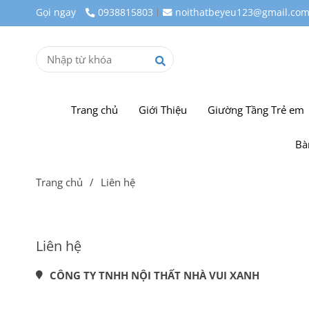
Gọi ngay
0938815803
noithatbeyeu123@gmail.co
Trang chủ
Giới Thiệu
Giường Tầng Trẻ em
Bà
Trang chủ
/
Liên hệ
Liên hệ
CÔNG TY TNHH NỘI THẤT NHÀ VUI XANH