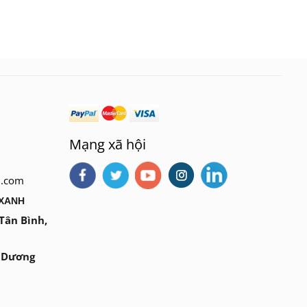
Mạng xã hội
l.com
 XANH
 Tân Bình,
1 Dương