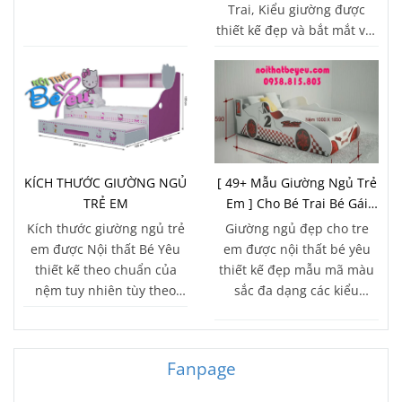
Trai, Kiểu giường được
thiết kế đẹp và bắt mắt với
nhiều tính năng vượt trội
KÍCH THƯỚC GIƯỜNG NGỦ
[ 49+ Mẫu Giường Ngủ Trẻ
TRẺ EM
Em ] Cho Bé Trai Bé Gái
đẹp Lung Linh 2018
Kích thước giường ngủ trẻ
Giường ngủ đẹp cho tre
em được Nội thất Bé Yêu
em được nội thất bé yêu
thiết kế theo chuẩn của
thiết kế đẹp mẫu mã màu
nệm tuy nhiên tùy theo
sắc đa dạng các kiểu
không gian chúng ta có thể
giường trẻ em phù hợp
sử dụng kích thước theo
cho bé trai bé gái bởi tính
diện tích căn phòng
thẩm mỹ cao mang phong
Fanpage
cách hiện đại