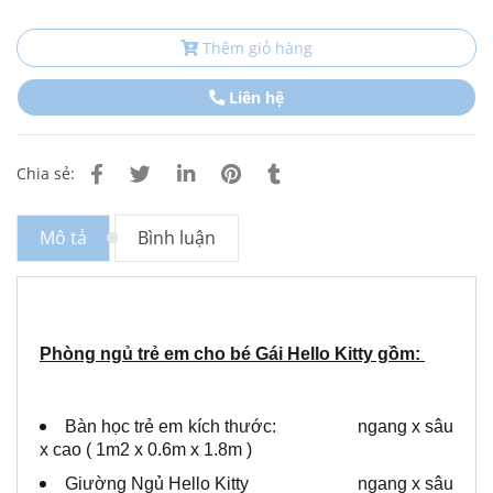
Thêm giỏ hàng
Liên hệ
Chia sẻ:
Mô tả
Bình luận
Phòng ngủ trẻ em cho bé Gái Hello Kitty gồm:
Bàn học trẻ em kích thước: ngang x sâu
x cao ( 1m2 x 0.6m x 1.8m )
Giường Ngủ Hello Kitty ngang x sâu