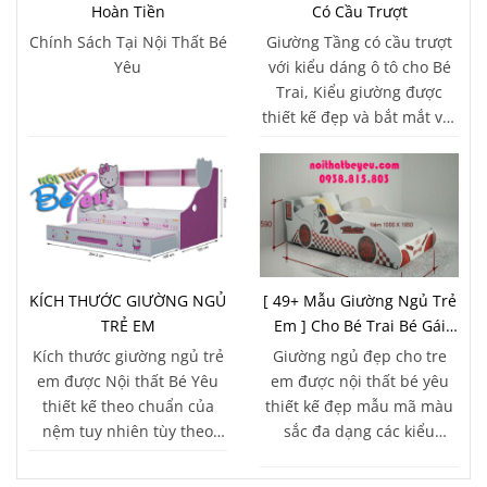
Hoàn Tiền
Có Cầu Trượt
Chính Sách Tại Nội Thất Bé
Giường Tầng có cầu trượt
Yêu
với kiểu dáng ô tô cho Bé
Trai, Kiểu giường được
thiết kế đẹp và bắt mắt với
nhiều tính năng vượt trội
KÍCH THƯỚC GIƯỜNG NGỦ
[ 49+ Mẫu Giường Ngủ Trẻ
TRẺ EM
Em ] Cho Bé Trai Bé Gái
đẹp Lung Linh 2018
Kích thước giường ngủ trẻ
Giường ngủ đẹp cho tre
em được Nội thất Bé Yêu
em được nội thất bé yêu
thiết kế theo chuẩn của
thiết kế đẹp mẫu mã màu
nệm tuy nhiên tùy theo
sắc đa dạng các kiểu
không gian chúng ta có thể
giường trẻ em phù hợp
sử dụng kích thước theo
cho bé trai bé gái bởi tính