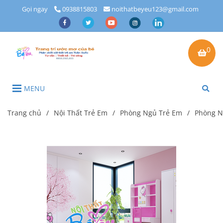
Gọi ngay
0938815803
noithatbeyeu123@gmail.com
0
MENU
Trang chủ
/
Nội Thất Trẻ Em
/
Phòng Ngủ Trẻ Em
/
Phòng Ng