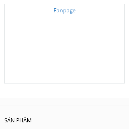
diện tích căn phòng
thẩm mỹ cao mang phong
Fanpage
cách hiện đại
SẢN PHẨM