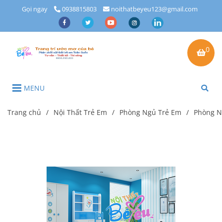
Gọi ngay
0938815803
noithatbeyeu123@gmail.com
0
MENU
Trang chủ
/
Nội Thất Trẻ Em
/
Phòng Ngủ Trẻ Em
/
Phòng N