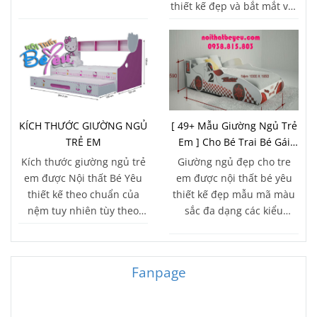
thiết kế đẹp và bắt mắt với
nhiều tính năng vượt trội
KÍCH THƯỚC GIƯỜNG NGỦ
[ 49+ Mẫu Giường Ngủ Trẻ
TRẺ EM
Em ] Cho Bé Trai Bé Gái
đẹp Lung Linh 2018
Kích thước giường ngủ trẻ
Giường ngủ đẹp cho tre
em được Nội thất Bé Yêu
em được nội thất bé yêu
thiết kế theo chuẩn của
thiết kế đẹp mẫu mã màu
nệm tuy nhiên tùy theo
sắc đa dạng các kiểu
không gian chúng ta có thể
giường trẻ em phù hợp
sử dụng kích thước theo
cho bé trai bé gái bởi tính
diện tích căn phòng
thẩm mỹ cao mang phong
Fanpage
cách hiện đại