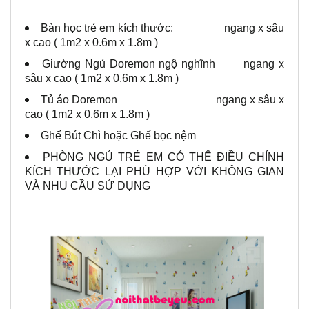
Bàn học trẻ em kích thước: ngang x sâu
x cao ( 1m2 x 0.6m x 1.8m )
Giường Ngủ Doremon ngộ nghĩnh ngang x
sâu x cao ( 1m2 x 0.6m x 1.8m )
Tủ áo Doremon ngang x sâu x
cao ( 1m2 x 0.6m x 1.8m )
Ghế Bút Chì hoặc Ghế bọc nệm
PHÒNG NGỦ TRẺ EM CÓ THỂ ĐIỀU CHỈNH
KÍCH THƯỚC LẠI PHÙ HỢP VỚI KHÔNG GIAN
VÀ NHU CẦU SỬ DỤNG